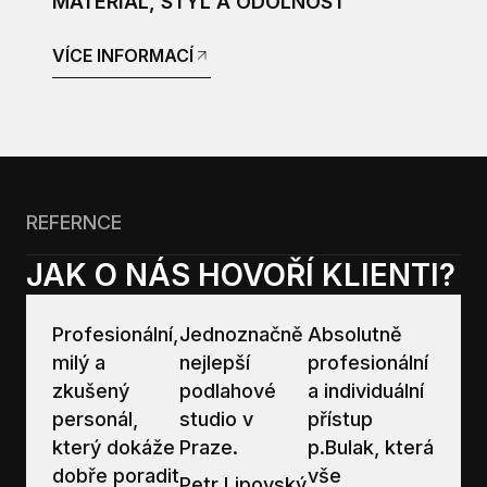
MATERIÁL, STYL A ODOLNOST
VÍCE INFORMACÍ
REFERNCE
JAK O NÁS HOVOŘÍ KLIENTI?
Profesionální,
Jednoznačně
Absolutně
milý a
nejlepší
profesionální
zkušený
podlahové
a individuální
personál,
studio v
přístup
který dokáže
Praze.
p.Bulak, která
dobře poradit
vše
Petr Lipovský